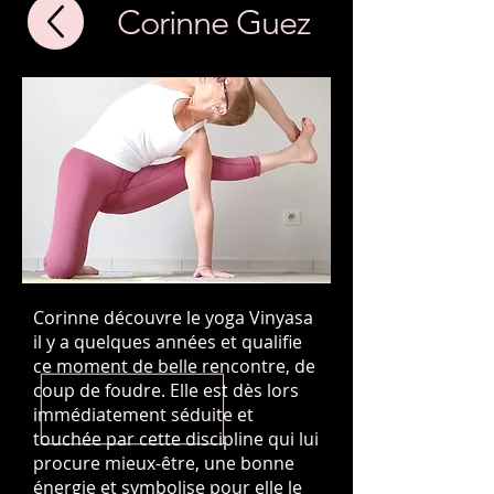
Corinne Guez
Corinne découvre le yoga Vinyasa
il y a quelques années et qualifie
ce moment de belle rencontre, de
coup de foudre. Elle est dès lors
immédiatement séduite et
touchée par cette discipline qui lui
procure mieux-être, une bonne
énergie et symbolise pour elle le